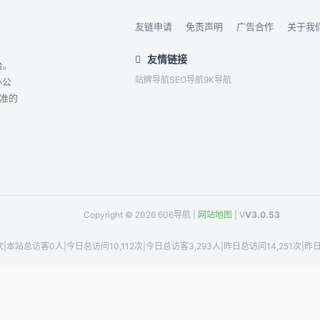
友链申请
·
免责声明
·
广告合作
·
关于我
友情链接
台。
站牌导航
SEO导航
9K导航
办公
精准的
Copyright © 2026 606导航 |
网站地图
| V
V3.0.53
次
|
本站总访客0人
|
今日总访问10,112次
|
今日总访客3,293人
|
昨日总访问14,251次
|
昨日