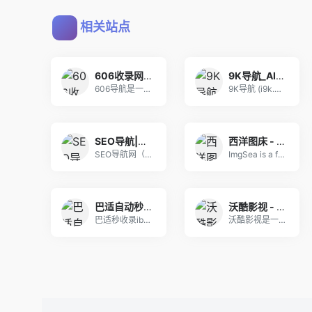
相关站点
606收录网,免费自动秒收录网址,提供自动收录,网站导航大全源码,自动链,友情链接交换。
9K导航_AI工具导航_程序员资源大全_硬核科技网址导航
606导航是一个精心挑选的优质网址大全,通往精彩
9K导航 (i9k.cn) 是专为极客与开发者打
SEO导航|全站优选导航_精选优质网址大全_站长设计师高效工作入口
西洋图床 - 免费图片上传、免费图片外链、免费公共图床
SEO导航网（seonav.cn）是一个精选优质
ImgSea is a free image u
巴适自动秒收录
沃酷影视 - 解锁各大平台VIP内容免费在线观看！
巴适秒收录ibashi.net是一个分享优秀的网
沃酷影视是一款专业的影视播放平台，致力于为用户提