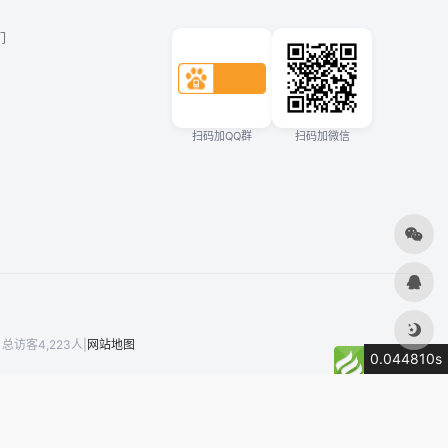
们
扫码加QQ群
扫码加微信
总访客4,223人
|
网站地图
0.044810s