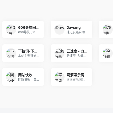
606导航网_常用网址大全_生活服务_让上网更顺溜
Dawang
606导航 (606dh.cn) 致力于打造最懂
通过友链自动发现并收录
下拉词-下拉框关键词软件-下拉框搜索词-微信百度抖音小红书下拉词怎么上
云速度 - 力量xyn9.top导航云速度-VPS-云服务-云服务器-免费云服务器-云导航|简单搜索
本站主要针对下拉词进行排名优化，通过对关键词的选
云速度-力量导航页(云速度)致力于简洁高效云服务
网站快收
滴滴娱乐网-QQ活动-资源分享-源码基地-项目分享-安卓绿色软件基地
网站快收，自助，秒收录
滴滴娱乐网(www.ddrjk.cn)每天更新致