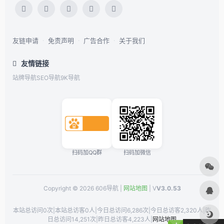
友链申请
·
免责声明
·
广告合作
·
关于我们
友情链接
站牌导航
SEO导航
9K导航
扫码加QQ群
扫码加微信
Copyright © 2026 606导航 |
网站地图
| V
V3.0.53
本站总访问0次
|
本站总访客0人
|
今日总访问6,286次
|
今日总访客2,320人
|
昨
日总访问14,251次
|
昨日总访客4,223人
|
网站地图