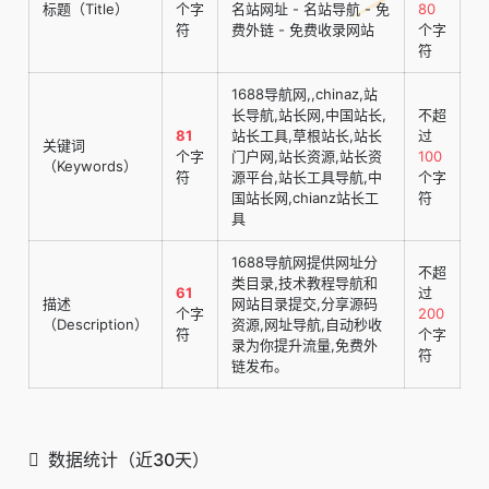
标题（Title）
个字
名站网址 - 名站导航 - 免
80
符
费外链 - 免费收录网站
个字
符
1688导航网,,chinaz,站
长导航,站长网,中国站长,
不超
81
站长工具,草根站长,站长
过
关键词
个字
门户网,站长资源,站长资
100
（Keywords）
符
源平台,站长工具导航,中
个字
国站长网,chianz站长工
符
具
1688导航网提供网址分
不超
类目录,技术教程导航和
61
过
描述
网站目录提交,分享源码
个字
200
（Description）
资源,网址导航,自动秒收
符
个字
录为你提升流量,免费外
符
链发布。
数据统计（近30天）