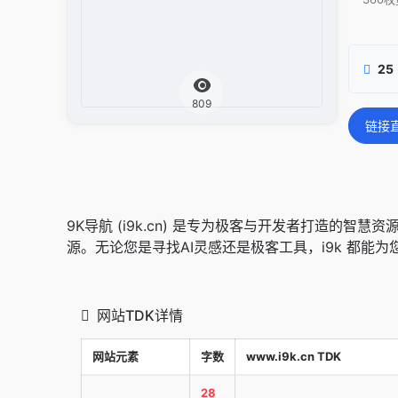
25
809
链接
9K导航 (i9k.cn) 是专为极客与开发者打造的
源。无论您是寻找AI灵感还是极客工具，i9k 都能
网站TDK详情
网站元素
字数
www.i9k.cn TDK
28