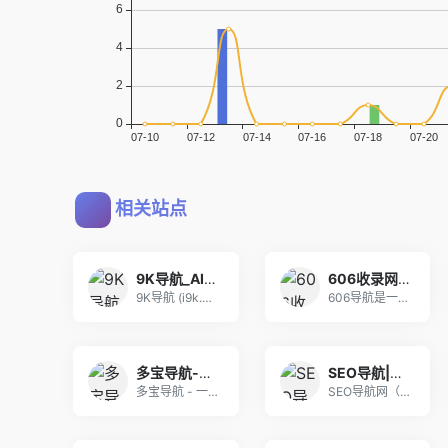
相关站点
9K导航_AI工具导航_程序员资源大全_硬核科技网址导航
606收录网,免费自动秒收录网址,提供自动收录,网站导航大全源码,自动链,友情链接交换。
9K导航 (i9k.cn) 是专为极客与开发者打
606导航是一个精心挑选的优质网址大全,通往精彩
多宝导航-网址大全_好用的网站网址导航
SEO导航|全站优选导航_精选优质网址大全_站长设计师高效工作入口
多宝导航 - 一个优质的垂直分类网站网址导航，方
SEO导航网（seonav.cn）是一个精选优质