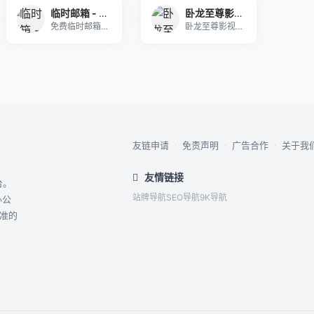
临时邮箱 - 免费临时邮箱服务-安全在线临时电子邮箱|Temp Mail
卧龙至尊影视-最新热门影视资源在线观看
免费临时邮箱服务，安全在线临时电子邮箱提供临时邮
卧龙至尊影视是一个专注于提供最新热门影视资源的在
友链申请
·
免责声明
·
广告合作
·
关于我
友情链接
台。
站牌导航
SEO导航
9K导航
办公
精准的