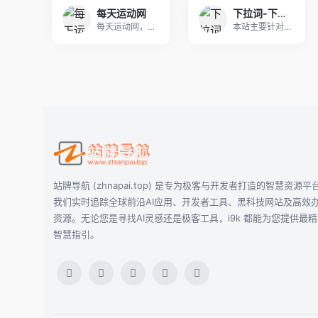
每天运动网
下拉词-下拉框关键词软件-下拉框搜索词-微信百度抖音小红书下拉词怎么上
每天运动网，是广大运动者修改步数工具。
本站主要针对下拉词进行排名优化，通过对关键词的选
站牌导航 (zhnapai.top) 是专为极客与开发者打造的智慧资源平
我们实时追踪全球前沿AI应用、开发者工具、黑科技网站及高效
资源。无论您是寻找AI灵感还是极客工具，i9k 都能为您提供最
智慧指引。