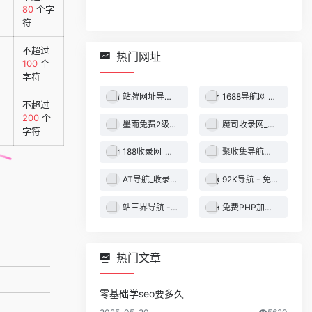
80
个字
符
不超过
热门网址
100
个
字符
站牌网址导航收录网 | 精选网站导航，自动秒收录服务 - 最全网址收录！
1688导航网 - 技术导航 - 名站网址 - 名站导航 - 免费外链 - 免费收录网站
不超过
200
个
墨雨免费2级域名 - 二级域名分发服务平台
魔司收录网_分类目录网_免费网站目录_网站收录_网址提交_免费收录网站
字符
188收录网_网站收录-友情链接交换-网址收录-自动秒收录
聚收集导航网 - 海量分类资源一站式导航
AT导航_收录网_免费收录网站_自动收录网_秒收录
92K导航 - 免费自动秒收录网址导航
站三界导航 - 网站目录,网址提交,分类目录,网站大全,名站导航之家
免费PHP加密系统 - PHP代码加密平台
热门文章
零基础学seo要多久