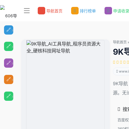
导航首页
排行榜单
申请收
导航首页
9K
www.i
9K导航
源。无
搜
百度权
360权