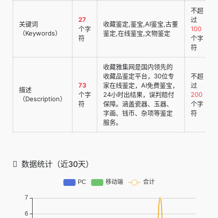
不超
27
过
关键词
收藏鉴定,鉴宝,AI鉴宝,古董
个字
100
（Keywords）
鉴定,在线鉴宝,文物鉴定
符
个字
符
收藏雅集网是国内领先的
收藏品鉴定平台，30位专
不超
73
家在线鉴定，AI免费鉴宝，
过
描述
个字
24小时出结果，误判赔付
200
（Description）
符
保障。涵盖瓷器、玉器、
个字
字画、钱币、杂项等鉴定
符
服务。
数据统计（近30天）