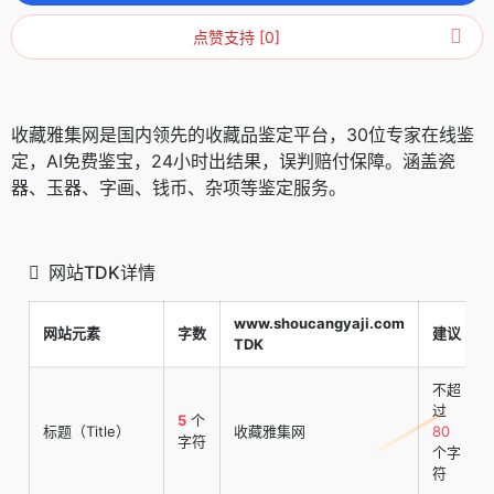
点赞支持 [0]
收藏雅集网是国内领先的收藏品鉴定平台，30位专家在线鉴
定，AI免费鉴宝，24小时出结果，误判赔付保障。涵盖瓷
器、玉器、字画、钱币、杂项等鉴定服务。
网站TDK详情
www.shoucangyaji.com
网站元素
字数
建议
TDK
不超
过
5
个
标题（Title）
收藏雅集网
80
字符
个字
符