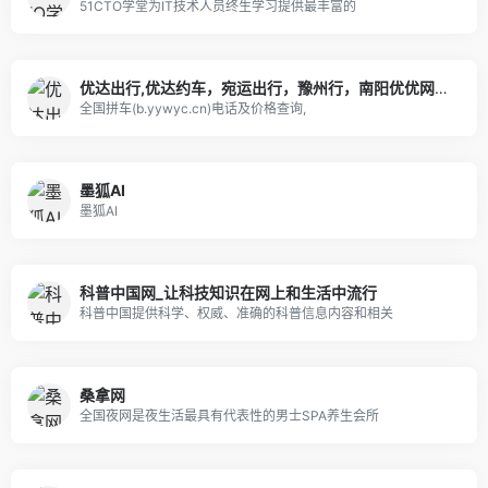
51CTO学堂为IT技术人员终生学习提供最丰富的
优达出行,优达约车，宛运出行，豫州行，南阳优优网约车，全国车队联运平台 - 全国拼车|顺风车|同城信息|招聘信息|郑州拼车大师|南阳拼车大全
全国拼车(b.yywyc.cn)电话及价格查询,
墨狐AI
墨狐AI
科普中国网_让科技知识在网上和生活中流行
科普中国提供科学、权威、准确的科普信息内容和相关
桑拿网
全国夜网是夜生活最具有代表性的男士SPA养生会所