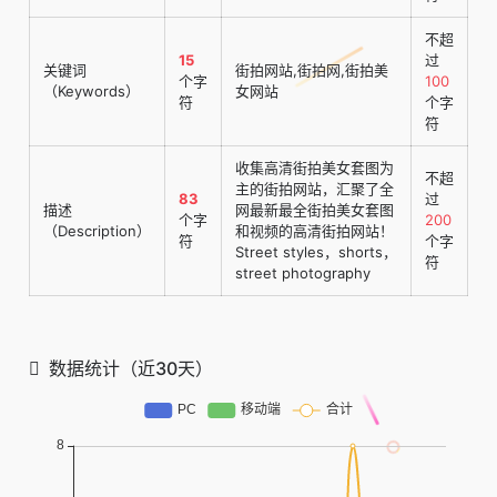
不超
15
过
关键词
街拍网站,街拍网,街拍美
个字
100
（Keywords）
女网站
符
个字
符
收集高清街拍美女套图为
不超
主的街拍网站，汇聚了全
83
过
描述
网最新最全街拍美女套图
个字
200
（Description）
和视频的高清街拍网站！
符
个字
Street styles，shorts，
符
street photography
数据统计（近30天）