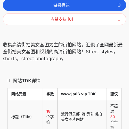
链接直达
点赞支持 [0]
收集高清街拍美女套图为主的街拍网站，汇聚了全网最新最
全街拍美女套图和视频的高清街拍网站！Street styles，
shorts，street photography
网站TDK详情
网站元素
字数
www.jp66.vip TDK
建议
不超
18
过
流行俱乐部-流行馆-街拍
标题（Title）
个字
80
美女图片网站
符
个字
符