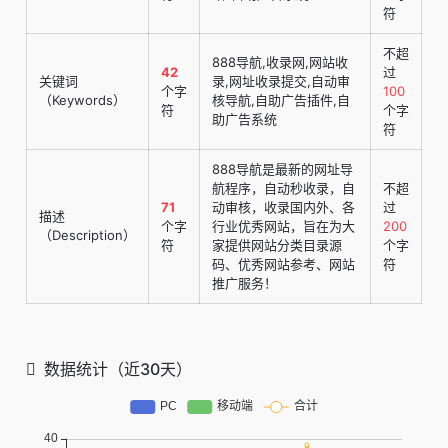
符
不超
888导航,收录网,网站收
42
过
关键词
录,网址收录提交,自动审
个字
100
（Keywords）
核导航,自助广告插件,自
符
个字
助广告系统
符
888导航是最新的网址导
航程序，自动秒收录，自
不超
71
动审核，收录国内外、各
过
描述
个字
行业优秀网站，旨在为大
200
（Description）
符
家提供网站分类目录源
个字
码、优秀网站参考、网站
符
推广服务！
数据统计（近30天）