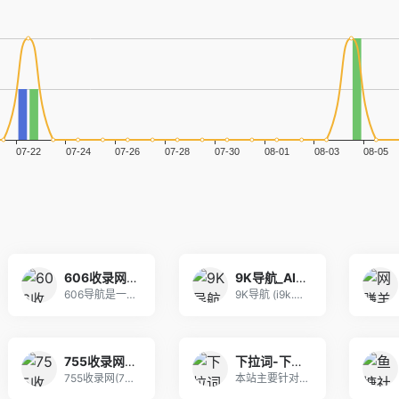
606收录网,免费自动秒收录网址,提供自动收录,网站导航大全源码,自动链,友情链接交换。
9K导航_AI工具导航_程序员资源大全_硬核科技网址导航
606导航是一个精心挑选的优质网址大全,通往精彩
9K导航 (i9k.cn) 是专为极客与开发者打
755收录网_分类目录网_免费网站目录_网站收录_网址提交_免费收录网站
下拉词-下拉框关键词软件-下拉框搜索词-微信百度抖音小红书下拉词怎么上
755收录网(755t.cnn)分类目录，免费收
本站主要针对下拉词进行排名优化，通过对关键词的选