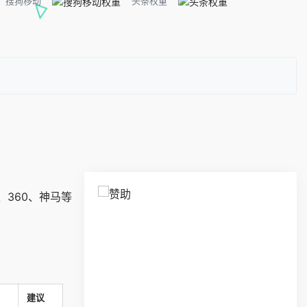
搜狗移动
头条权重
360、神马等
建议