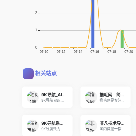
相关站点
9K导航_AI工具导航_程序员资源大全_硬核科技网址导航
撸毛网 - 简单在线薅羊毛导航
9K导航 (i9k.cn) 是专为极客与开发者打
撸毛网是专注薅羊毛的导航站，聚合免费福利、线报、
9K导航系统,致力于打造新一代智能上网入口
非凡技术导航 - 学习技术 从这里开始
9K导航致力于打造新一代智能上网入口，每日人工精
国内首屈一指的技术教程活动导航分类平台，站点已累