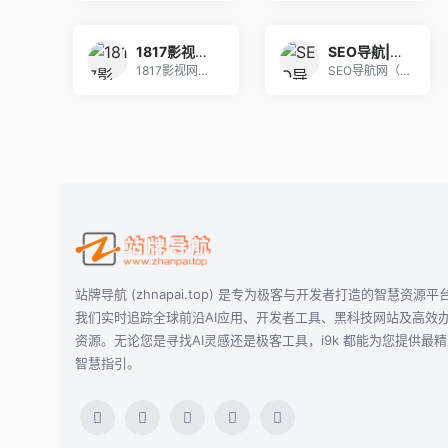
1817影视网-热门电影推荐-精彩电视剧和短剧高清大片免费在线观看
SEO导航|全站优选导航_精选优质网址大全_站长设计师高效工作入口
1817影视网是一款专为用户提供热门电影、高清电
SEO导航网（seonav.cn）是一个精选优质
站牌导航 (zhnapai.top) 是专为极客与开发者打造的智慧资源平
我们实时追踪全球前沿AI应用、开发者工具、黑科技网站及高效
资源。无论您是寻找AI灵感还是极客工具，i9k 都能为您提供最
智慧指引。