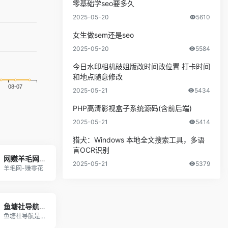
零基础学seo要多久
2025-05-20
5610
女生做sem还是seo
2025-05-20
5584
今日水印相机破姐版改时间改位置 打卡时间
和地点随意修改
2025-05-21
5434
PHP高清影视盒子系统源码(含前后端)
2025-05-21
5414
猎犬：Windows 本地全文搜索工具，多语
言OCR识别
网赚羊毛网 - 记得保存哦
2025-05-21
5379
羊毛网-赚零花
鱼塘社导航-专注互联网影视合集 - 聚合全网互联网影视资源，致力于做到一个网站解决影视问题
鱼塘社导航是一个资源极其丰富的聚合影视导航网站，