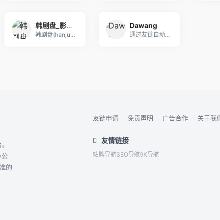
韩剧盘_影视资源网_最新免费电影电视剧无广告在线观看
Dawang
韩剧盘(hanjupan.cc)提供全网最新韩剧
通过友链自动发现并收录
友链申请
·
免责声明
·
广告合作
·
关于我
友情链接
台。
站牌导航
SEO导航
9K导航
办公
精准的