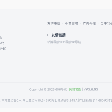
友链申请
·
免责声明
·
广告合作
·
关于我
友情链接
台。
站牌导航
SEO导航
9K导航
办公
精准的
Copyright © 2026 606导航 |
网站地图
| V
V3.0.53
次
|
本站总访客0人
|
今日总访问10,343次
|
今日总访客3,245人
|
昨日总访问14,680次
|
昨