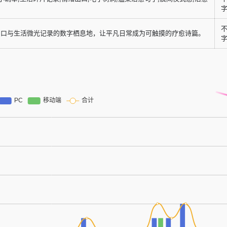
出口与生活微光记录的数字栖息地，让平凡日常成为可触摸的疗愈诗篇。