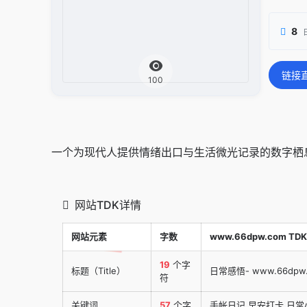
8
链接
100
一个为现代人提供情绪出口与生活微光记录的数字栖
网站TDK详情
网站元素
字数
www.66dpw.com TDK
19
个字
标题（Title）
日常感悟- www.66dpw
符
关键词
57
个字
手帐日记,早安打卡,日常