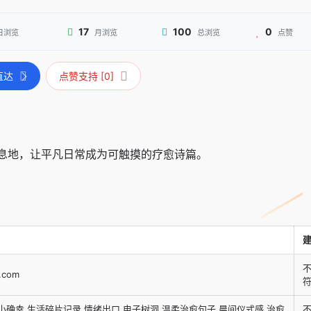
17
100
0
日浏览
月浏览
总浏览
点赞
直达
点赞支持 [0]
息地，让平凡日常成为可触摸的疗愈诗篇。
.com
小确幸,生活碎片记录,情绪出口,电子树洞,温柔治愈句子,晨间仪式感,治愈