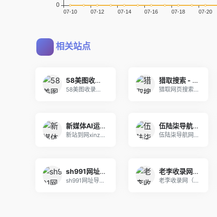
相关站点
58美图收录网-自动收录网站-流量交换-自动链
猎取搜索 - 干净、安全、可信任的网页搜索引擎
58美图收录网,自动收录网站,流量交换,自动链！
猎取网页搜索,免费自动秒收录网址,提供自动收录,
新媒体AI运营导航-新站到-网站分类目录平台
伍陆柒导航网 - 技术导航 - 名站网址 - 名站导航 - 免费外链 - 免费收录网站
新站到网xinzhandao.com新媒体AI运
伍陆柒导航网提供网址分类目录,技术教程导航和网站
sh991网址导航－991自动链,网址之家,搜索大全,绿色,快速,安全的专业导航站
老李收录网_技术导航，滚石技术导航，打造中国最具影响力的网站交流和展示平台
sh991网址导航,991自动链是国内最好网址站
老李收录网（www.llslw.cn），收录国内