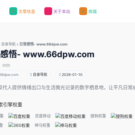
录
文章信息
关于本站
商城
»
目录导航
»
日常感悟- www.66dpw.com
感悟- www.66dpw.com
(0分)
66dpw.com
目录导航
2026-01-10
现代人提供情绪出口与生活微光记录的数字栖息地，让平凡日常
索引擎权重
重
百度移动
搜狗权重
重
神马权重