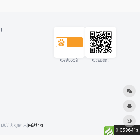
们
扫码加QQ群
扫码加微信
日总访客3,961人
|
网站地图
0.059641s