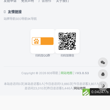
友链申请
·
免责声明
·
广告合作
·
关于我们
友情链接
站牌导航
SEO导航
9K导航
扫码加QQ群
扫码加微信
Copyright © 2026 606导航 |
网站地图
| V
V3.0.53
本站总访问0次
|
本站总访客0人
|
今日总访问13,660次
|
今日总访客3,807人
|
昨日
总访问23,010次
|
昨日总访客5,446人
|
网站地图
0.042477s