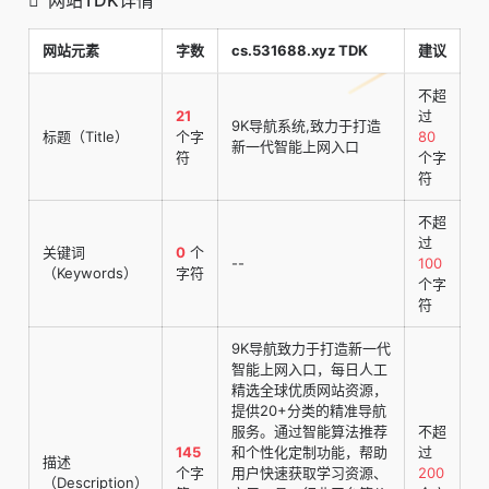
网站元素
字数
cs.531688.xyz TDK
建议
不超
21
过
9K导航系统,致力于打造
标题（Title）
个字
80
新一代智能上网入口
符
个字
符
不超
过
关键词
0
个
--
100
（Keywords）
字符
个字
符
9K导航致力于打造新一代
智能上网入口，每日人工
精选全球优质网站资源，
提供20+分类的精准导航
服务。通过智能算法推荐
不超
145
和个性化定制功能，帮助
过
描述
个字
用户快速获取学习资源、
200
（Description）