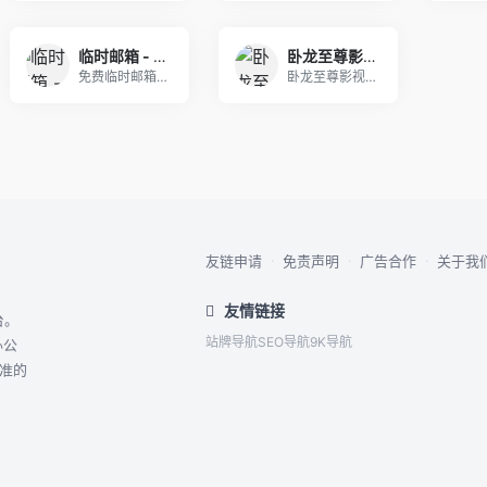
临时邮箱 - 免费临时邮箱服务-安全在线临时电子邮箱|Temp Mail
卧龙至尊影视-最新热门影视资源在线观看
免费临时邮箱服务，安全在线临时电子邮箱提供临时邮
卧龙至尊影视是一个专注于提供最新热门影视资源的在
友链申请
·
免责声明
·
广告合作
·
关于我
友情链接
台。
站牌导航
SEO导航
9K导航
办公
精准的