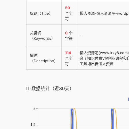
50
标题（Title）
个字
懒人资源-懒人资源吧-word
符
关键词
0
个
--
（Keywords）
字符
114
懒人资源吧(www.lrzy8
描述
个字
合了知识付费VIP创业课程
（Description）
符
工具均出自懒人资源
数据统计（近30天）