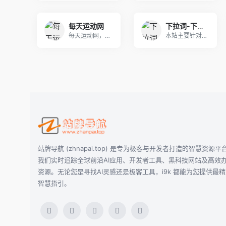
每天运动网
下拉词-下拉框关键词软件-下拉框搜索词-微信百度抖音小红书下拉词怎么上
每天运动网，是广大运动者修改步数工具。
本站主要针对下拉词进行排名优化，通过对关键词的选
站牌导航 (zhnapai.top) 是专为极客与开发者打造的智慧资源平
我们实时追踪全球前沿AI应用、开发者工具、黑科技网站及高效
资源。无论您是寻找AI灵感还是极客工具，i9k 都能为您提供最
智慧指引。