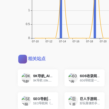
相关站点
9K导航_AI工具导航_程序员资源大全_硬核科技网址导航
606收录网,免费自动秒收录网址,提供自动收录,网站导航大全源码,自动链,友情链接交换。
9K导航 (i9k.cn) 是专为极客与开发者打
606导航是一个精心挑选的优质网址大全,通往精彩
SEO导航|全站优选导航_精选优质网址大全_站长设计师高效工作入口
巨人手游网 - 手机软件下载_手机游戏下载_好玩的手机游戏
SEO导航网（seonav.cn）是一个精选优质
好玩靠谱的手机游戏，想知道手游下载平台哪个好，好