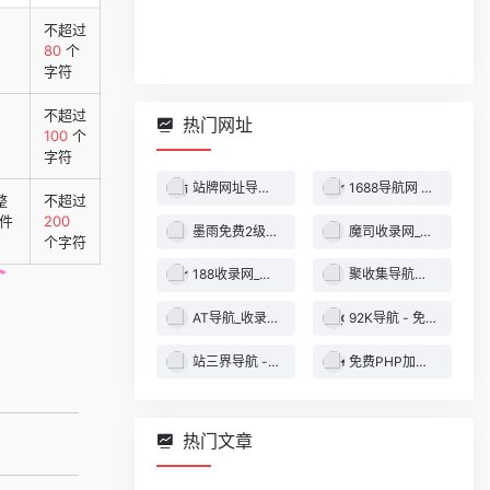
不超过
80
个
字符
不超过
热门网址
100
个
字符
站牌网址导航收录网 | 精选网站导航，自动秒收录服务 - 最全网址收录！
1688导航网 - 技术导航 - 名站网址 - 名站导航 - 免费外链 - 免费收录网站
整
不超过
件
200
墨雨免费2级域名 - 二级域名分发服务平台
魔司收录网_分类目录网_免费网站目录_网站收录_网址提交_免费收录网站
个字符
188收录网_网站收录-友情链接交换-网址收录-自动秒收录
聚收集导航网 - 海量分类资源一站式导航
AT导航_收录网_免费收录网站_自动收录网_秒收录
92K导航 - 免费自动秒收录网址导航
站三界导航 - 网站目录,网址提交,分类目录,网站大全,名站导航之家
免费PHP加密系统 - PHP代码加密平台
热门文章