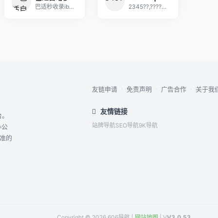
巴适秒收录ibashi.net是一个分享优秀的网
2345??,?????????????????
友链申请
·
免责声明
·
广告合作
·
关于我
友情链接
台。
站牌导航
SEO导航
9K导航
办公
精准的
Copyright © 2026 606导航 |
网站地图
| V
V3.0.53