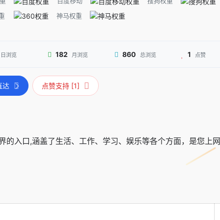
重
百度移动
搜狗权重
重
神马权重
182
860
1
日浏览
月浏览
总浏览
点赞
直达
点赞支持 [1]
世界的入口,涵盖了生活、工作、学习、娱乐等各个方面，是您上