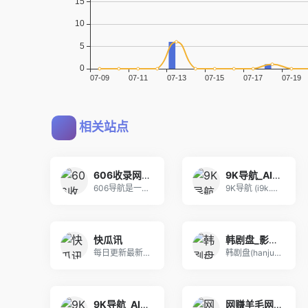
相关站点
606收录网,免费自动秒收录网址,提供自动收录,网站导航大全源码,自动链,友情链接交换。
9K导航_AI工具导航_程序员资源大全_硬核科技网址导航
606导航是一个精心挑选的优质网址大全,通往精彩
9K导航 (i9k.cn) 是专为极客与开发者打
快瓜讯
韩剧盘_影视资源网_最新免费电影电视剧无广告在线观看
每日更新最新吃瓜内容，包含?突发事件、抖音热瓜、
韩剧盘(hanjupan.cc)提供全网最新韩剧
9K导航_AI工具导航_程序员资源大全_硬核科技网址导航
网赚羊毛网 - 记得保存哦