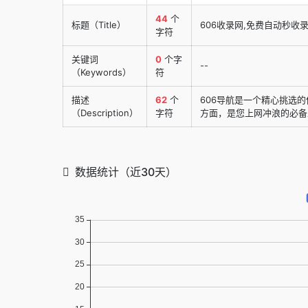
44
个
标题（Title）
606收录网,免费自动秒收
字符
关键词
0
个字
--
（Keywords）
符
描述
62
个
606导航是一个精心挑选
（Description）
字符
方面，是您上网冲浪的必备
数据统计（近30天）