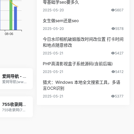
零基础学seo要多久
2025-05-20
5607
女生做sem还是seo
2025-05-20
5578
今日水印相机破姐版改时间改位置 打卡时间
和地点随意修改
2025-05-21
5427
PHP高清影视盒子系统源码(含前后端)
2025-05-21
5412
爱网导航 - 一个专注收集分享优质免费资源的导航
爱网导航(www.awdh.vip)一个专注收集
猎犬：Windows 本地全文搜索工具，多语
言OCR识别
2025-05-21
5377
755收录网_分类目录网_免费网站目录_网站收录_网址提交_免费收录网站
755收录网(755t.cnn)分类目录，免费收