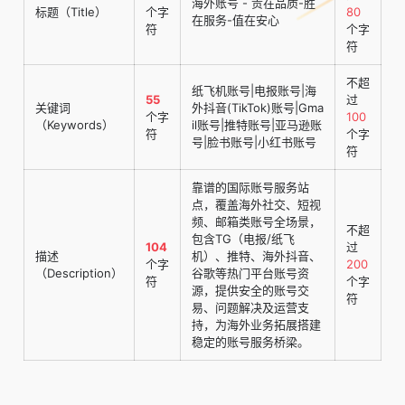
海外账号 - 贵在品质-胜
标题（Title）
个字
80
在服务-值在安心
符
个字
符
不超
纸飞机账号|电报账号|海
55
过
关键词
外抖音(TikTok)账号|Gma
个字
100
（Keywords）
il账号|推特账号|亚马逊账
符
个字
号|脸书账号|小红书账号
符
靠谱的国际账号服务站
点，覆盖海外社交、短视
频、邮箱类账号全场景，
不超
包含TG（电报/纸飞
104
过
描述
机）、推特、海外抖音、
个字
200
（Description）
谷歌等热门平台账号资
符
个字
源，提供安全的账号交
符
易、问题解决及运营支
持，为海外业务拓展搭建
稳定的账号服务桥梁。