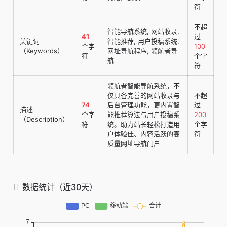
符
不超
智能导航系统, 网站收录,
41
过
关键词
智能推荐, 用户投稿系统,
个字
100
（Keywords）
网址导航程序, 领航者导
符
个字
航
符
领航者智能导航系统，不
仅具备完善的网站收录与
不超
74
后台管理功能，更内置智
过
描述
个字
能推荐算法与用户投稿系
200
（Description）
符
统。助力站长轻松打造用
个字
户体验佳、内容活跃的高
符
质量网址导航门户
数据统计（近30天）