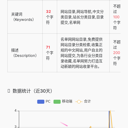
不超
32
网站目录,网站导航,中文分
过
关键词
个字
类目录,站长分类目录,目录
100
（Keywords）
符
提交,名单网
个字
符
名单网网站目录,免费提供
不超
网站目录分类检索,收集正
71
过
描述
规的中文网站,用户自主的
个字
200
（Description）
网站提交,为各行业分类目
符
个字
录收藏,名单网努力打造互
符
动新颖的网站收录平台。
数据统计（近30天）