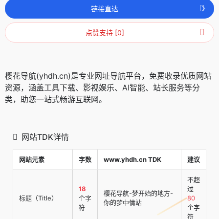
链接直达
点赞支持 [0]
樱花导航(yhdh.cn)是专业网址导航平台，免费收录优质网站
资源，涵盖工具下载、影视娱乐、AI智能、站长服务等分
类，助您一站式畅游互联网。
网站TDK详情
网站元素
字数
www.yhdh.cn TDK
建议
不超
18
过
樱花导航-梦开始的地方-
标题（Title）
个字
80
你的梦中情站
符
个字
符