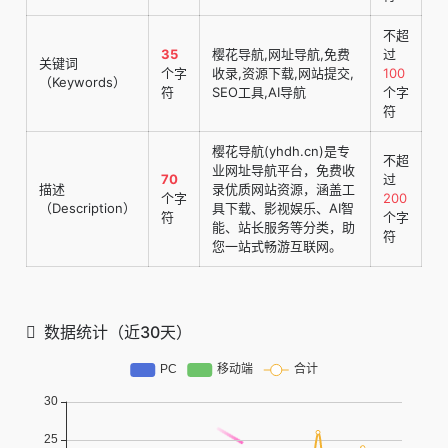
不超
35
樱花导航,网址导航,免费
过
关键词
个字
收录,资源下载,网站提交,
100
（Keywords）
符
SEO工具,AI导航
个字
符
樱花导航(yhdh.cn)是专
不超
业网址导航平台，免费收
70
过
描述
录优质网站资源，涵盖工
个字
200
（Description）
具下载、影视娱乐、AI智
符
个字
能、站长服务等分类，助
符
您一站式畅游互联网。
数据统计（近30天）