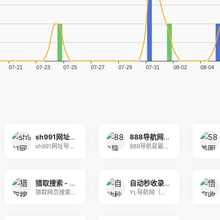
sh991网址导航－991自动链,网址之家,搜索大全,绿色,快速,安全的专业导航站
888导航网-网站收录-网址收录-网址导航-收录网站-自助广告系统
sh991网址导航,991自动链是国内最好网址站
888导航是最新的网址导航程序，自动秒收录，自动
猎取搜索 - 干净、安全、可信任的网页搜索引擎
自动秒收录_秒收录网站导航_网站秒收录 - YL导航网
猎取网页搜索,免费自动秒收录网址,提供自动收录,
YL导航网（www.yulinzhan.cn）为