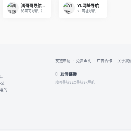
鸿哥哥导航-中文网站免费收录目录 | 资源大全
YL网址导航
鸿哥哥导航（www.hggdh.com）专注收录
YL网址导航，采用AI算法实时分析全网资源价值指
友链申请
·
免责声明
·
广告合作
·
关于我
友情链接
台。
站牌导航
SEO导航
9K导航
办公
精准的