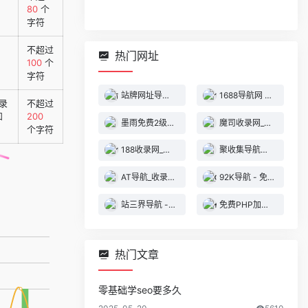
80
个
字符
不超过
热门网址
100
个
字符
站牌网址导航收录网 | 精选网站导航，自动秒收录服务 - 最全网址收录！
1688导航网 - 技术导航 - 名站网址 - 名站导航 - 免费外链 - 免费收录网站
录
不超过
和
200
墨雨免费2级域名 - 二级域名分发服务平台
魔司收录网_分类目录网_免费网站目录_网站收录_网址提交_免费收录网站
个字符
188收录网_网站收录-友情链接交换-网址收录-自动秒收录
聚收集导航网 - 海量分类资源一站式导航
AT导航_收录网_免费收录网站_自动收录网_秒收录
92K导航 - 免费自动秒收录网址导航
站三界导航 - 网站目录,网址提交,分类目录,网站大全,名站导航之家
免费PHP加密系统 - PHP代码加密平台
热门文章
零基础学seo要多久