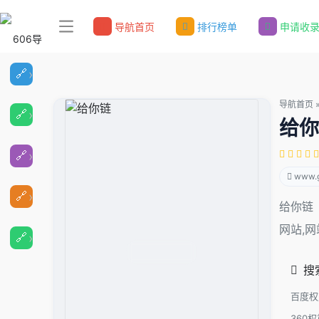
导航首页
排行榜单
申请收
导航首页
给你
www.g
给你链
网站,
搜
百度权
360权