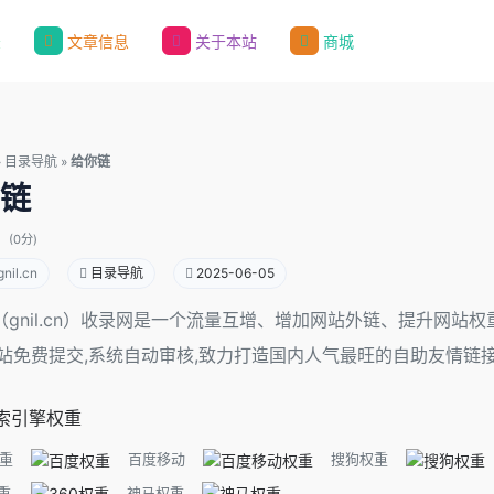
录
文章信息
关于本站
商城
»
目录导航
»
给你链
链
(0分)
nil.cn
目录导航
2025-06-05
（gnil.cn）收录网是一个流量互增、增加网站外链、提升网站
网站免费提交,系统自动审核,致力打造国内人气最旺的自助友情链
索引擎权重
重
百度移动
搜狗权重
重
神马权重