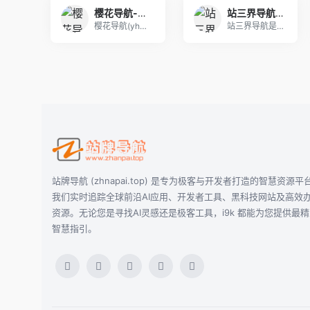
樱花导航-梦开始的地方-你的梦中情站
站三界导航 - 网站目录,网址提交,分类目录,网站大全,名站导航之家
樱花导航(yhdh.cn)是专业网址导航平台，免
站三界导航是一个集合众多网站的网址导航站点，包含
站牌导航 (zhnapai.top) 是专为极客与开发者打造的智慧资源平
我们实时追踪全球前沿AI应用、开发者工具、黑科技网站及高效
资源。无论您是寻找AI灵感还是极客工具，i9k 都能为您提供最
智慧指引。