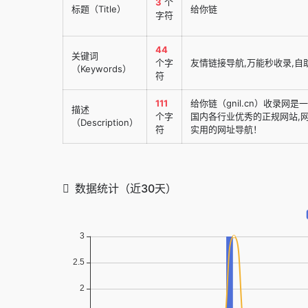
3
个
标题（Title）
给你链
字符
44
关键词
个字
友情链接导航,万能秒收录,自
（Keywords）
符
111
给你链（gnil.cn）收录
描述
个字
国内各行业优秀的正规网站,
（Description）
符
实用的网址导航！
数据统计（近30天）