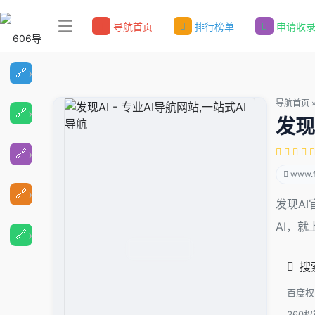
导航首页
排行榜单
申请收
导航首页
发现
www.f
发现A
AI，就
搜
百度权
360权