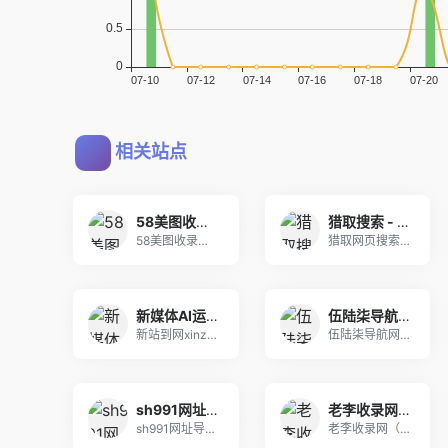
相关站点
58美图收录网-自动收录网站-流量交换-自动链
猎取搜索 - 干净、安全、可信任的网页搜索引擎
58美图收录网,自动收录网站,流量交换,自动链！
猎取网页搜索,免费自动秒收录网址,提供自动收录,
新媒体AI运营导航-新站到-网站分类目录平台
伍陆柒导航网 - 技术导航 - 名站网址 - 名站导航 - 免费外链 - 免费收录网站
新站到网xinzhandao.com新媒体AI运
伍陆柒导航网提供网址分类目录,技术教程导航和网站
sh991网址导航－991自动链,网址之家,搜索大全,绿色,快速,安全的专业导航站
老李收录网_技术导航，滚石技术导航，打造中国最具影响力的网站交流和展示平台
sh991网址导航,991自动链是国内最好网址站
老李收录网（www.llslw.cn），收录国内