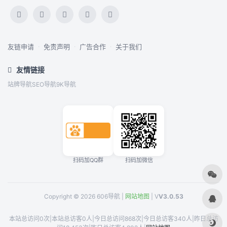
友链申请
·
免责声明
·
广告合作
·
关于我们
友情链接
站牌导航
SEO导航
9K导航
扫码加QQ群
扫码加微信
Copyright © 2026 606导航 |
网站地图
| V
V3.0.53
本站总访问0次
|
本站总访客0人
|
今日总访问868次
|
今日总访客340人
|
昨日总访