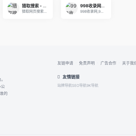
猎取搜索 - 干净、安全、可信任的网页搜索引擎
998收录网,免费自动秒收录网址,提供自动收录,网站导航大全源码,自动链,友情链接交换。
猎取网页搜索,免费自动秒收录网址,提供自动收录,
998收录网,998导航是一个精心挑选的优质网址
友链申请
·
免责声明
·
广告合作
·
关于我
友情链接
台。
站牌导航
SEO导航
9K导航
办公
精准的