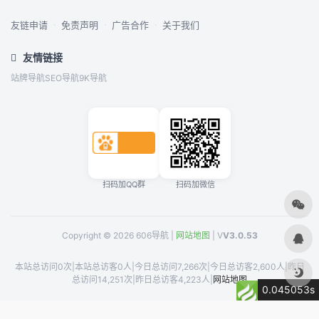
友链申请
·
免责声明
·
广告合作
·
关于我们
友情链接
站牌导航
SEO导航
9K导航
扫码加QQ群
扫码加微信
Copyright © 2026 606导航 |
网站地图
| V
V3.0.53
本站总访问0次
|
本站总访客0人
|
今日总访问7,266次
|
今日总访客2,600人
|
昨日
总访问14,251次
|
昨日总访客4,223人
|
网站地图
0.045053s