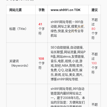
网站元素
字数
www.sh991.cn TDK
建议
不超
sh991网址导航－991自
41
过
动链,网址之家,搜索大全,
标题（Title）
个字
80
绿色,快速,安全的专业导
符
个字
航站
符
SEO自助链接,自动链接,
站长联盟,网站流量,网站P
不超
R值,网站alexa,友情链接,
108
过
关键词
音乐,电影,视频,小说,游
个字
100
（Keywords）
戏,财经,NBA,购物,软件,
符
个字
免费,ＱＱ,动漫,网页,娱
符
乐,新闻,论坛,美女,图片,
博客sh991网址导航
sh991网址导航,991自动
链是国内最好网址站之
一，建于2008年5月。本
站的宗旨是：方便网友们
不超
快速找到自已需要的网