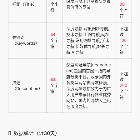
深度导航 | 分享互联网最
标题（Title）
个字
80
具价值的网站
符
个字
符
深度导航,深度网址导航,
不超
54
技术导航,上网导航,网址
过
关键词
个字
导航,常用网址导航,学术
100
（Keywords）
符
导航,新媒体导航,站长导
个字
航,AI导航
符
深度网址导航(deepdh.c
om)是国内首屈一指的导
不超
航分类平台，收录国内外
88
过
描述
各类型网站供网友检索，
个字
200
（Description）
深度网址导航致力于为广
符
个字
大用户推荐各行各业优秀
符
网站，国内外网站大全尽
在深度导航。
数据统计（近30天）