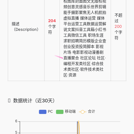
权图库封面图文无版权视
频创意灵感音乐世界剪辑
能手摄影聚焦无人机航拍
不超
虚拟直播 媒体运营 媒体
204
过
描述
平台运营工具数据运营解
个字
200
（Description）
说文案抖音工具箱小红书
符
个字
工具微信工具 职场生涯
符
求职招聘简历模版企业查
创业投资投简脚本 影视
片场 电影影视动漫番剧
直播聚合 社区论坛 社区·
编程开发类社区·综合技
术类社区·软件技术类社
区·资源
数据统计（近30天）