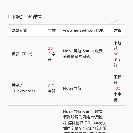
网站TDK详情
网站元素
字数
www.noisedh.cn TDK
建议
不超
23
过
Noise导航 &amp; 收录
标题（Title）
个字
80
值得珍藏的网站
符
个字
符
不超
过
关键词
7
个
Noise导航
100
（Keywords）
字符
个字
符
Noise导航 &amp; 收录
值得珍藏的网站 常用推
荐 媒体创作 CG三维模版
插件字幕配音·AI合成无版