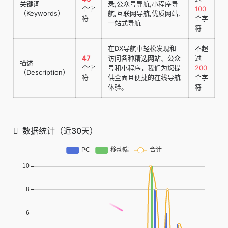
关键词
录,公众号导航,小程序导
个字
100
（Keywords）
航,互联网导航,优质网站,
符
个字
一站式导航
符
在DX导航中轻松发现和
不超
47
访问各种精选网站、公众
过
描述
个字
号和小程序，我们为您提
200
（Description）
符
供全面且便捷的在线导航
个字
体验。
符
数据统计（近30天）