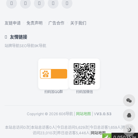
友链申请
·
免责声明
·
广告合作
·
关于我们
友情链接
站牌导航
SEO导航
9K导航
扫码加QQ群
扫码加微信
Copyright © 2026 606导航 |
网站地图
| V
V3.0.53
本站总访问0次
|
本站总访客0人
|
今日总访问5,629次
|
今日总访客1,659人
|
昨日总
访问23,010次
|
昨日总访客5,446人
|
网站地图
0.050353s