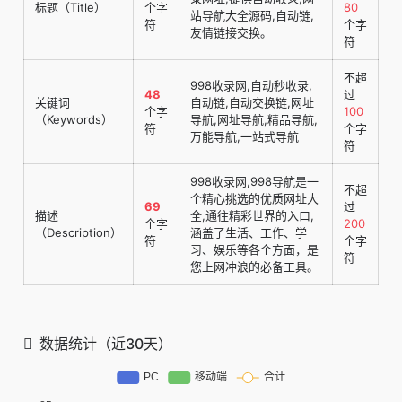
标题（Title）
个字
80
站导航大全源码,自动链,
符
个字
友情链接交换。
符
不超
998收录网,自动秒收录,
48
过
关键词
自动链,自动交换链,网址
个字
100
（Keywords）
导航,网址导航,精品导航,
符
个字
万能导航,一站式导航
符
998收录网,998导航是一
不超
个精心挑选的优质网址大
69
过
描述
全,通往精彩世界的入口,
个字
200
（Description）
涵盖了生活、工作、学
符
个字
习、娱乐等各个方面，是
符
您上网冲浪的必备工具。
数据统计（近30天）