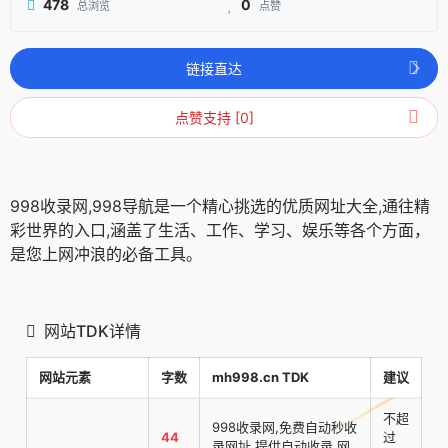
478
0
总浏览
点赞
链接直达
点赞支持 [0]
998收录网,998导航是一个精心挑选的优质网址大全,通往精
彩世界的入口,涵盖了生活、工作、学习、娱乐等各个方面，
是您上网冲浪的必备工具。
网站TDK详情
网站元素
字数
mh998.cn TDK
建议
不超
998收录网,免费自动秒收
44
过
录网址,提供自动收录,网