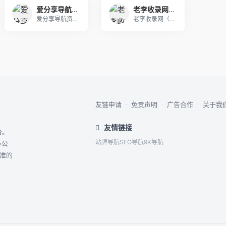
爱分享导航资源网-专注于优质资源的收集与分享
老李收录网_技术导航，滚石技术导航，打造中国最具影响力的网站交流和展示平台
爱分享导航资源网致力于为用户提供便捷的资源收集和
老李收录网（www.llslw.cn），收录国内
友链申请
·
免责声明
·
广告合作
·
关于我
友情链接
台。
站牌导航
SEO导航
9K导航
办公
精准的