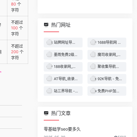
80
个
字符
不超过
热门网址
好
100
个
字符
站牌网址导航收录网 | 精选网站导航，自动秒收录服务 - 最全网址收录！
1688导航网 - 技术导航 - 名站网址 - 名站导航 - 免费外链 - 免费收录网站
不超过
网
200
个
墨雨免费2级域名 - 二级域名分发服务平台
魔司收录网_分类目录网_免费网站目录_网站收录_网址提交_免费收录网站
字符
188收录网_网站收录-友情链接交换-网址收录-自动秒收录
聚收集导航网 - 海量分类资源一站式导航
AT导航_收录网_免费收录网站_自动收录网_秒收录
92K导航 - 免费自动秒收录网址导航
站三界导航 - 网站目录,网址提交,分类目录,网站大全,名站导航之家
免费PHP加密系统 - PHP代码加密平台
热门文章
零基础学seo要多久