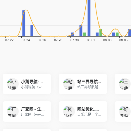
小鹅导航-网站收录-自动收录网-网址收录-自动秒收录
站三界导航 - 网站目录,网址提交,分类目录,网站大全,名站导航之家
小鹅导航（www.xedh.cn），是一个具有免
站三界导航是一个集合众多网站的网址导航站点，包含
厂家网 - 生产厂家查询、工厂货源推广平台
网站优化_免费发广告外链_SEO软文推广_站长网址收录_贝乐乐
厂家网（www.changjiawang.cn）
贝乐乐是一个在线网站收录整理平台，支持注册发布广