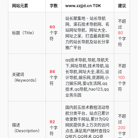
网站元素
字数
www.zzjjd.cn TDK
建议
站长聚集地 - 站长导航
不超
网、滚石技术导航网、名
60
过
站网址导航、网址大全、
标题（Title）
个字
80
网址之家、打造最具影响
符
个字
力的站长导航及站长分享
符
推广平台
qq技术导航,导航,导航天
下,网址导航,技术导航,站
不超
86
长导航,网址大全,滚石,设
过
关键词
个字
计导航,娱乐网,资源网,小
100
（Keywords）
符
刀娱乐网,爱q生活网,qq
个字
技术,qq导航,hao123,qq
符
业务乐园
国内前五技术教程活动导
航分类平台，站点已累计
不超
收录数千网站,累计为QQ
92
过
描述
网民提供多上万次的访问
个字
200
（Description）
点击,满足用户随时查找Q
符
个字
Q技巧,QQ技术,QQ资