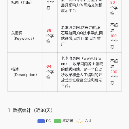
标题（Title）
个字
80
最具影响力的网站交流和
符
个字
展示平台
符
不超
老李收录网,站长导航,滚
38
过
关键词
石导航网,QQ技术导航,网
个字
100
（Keywords）
站联盟,网址目录,网址推
符
个字
广
符
老李收录网（www.llslw.
不超
cn），收录国内各个领域
64
过
描述
的优秀网站，是一个自动
个字
200
（Description）
秒收录和全人工编辑的开
符
个字
放式网址收录交流和展示
符
平台。
数据统计（近30天）