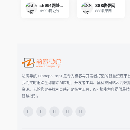
sh991网址导航－991自动链,网址之家,搜索大全,绿色,快速,安全的专业导航站
888收录网
sh991网址导航,991自动链是国内最好网址站
888收录网
站牌导航 (zhnapai.top) 是专为极客与开发者打造的智慧资源平
我们实时追踪全球前沿AI应用、开发者工具、黑科技网站及高效
资源。无论您是寻找AI灵感还是极客工具，i9k 都能为您提供最
智慧指引。