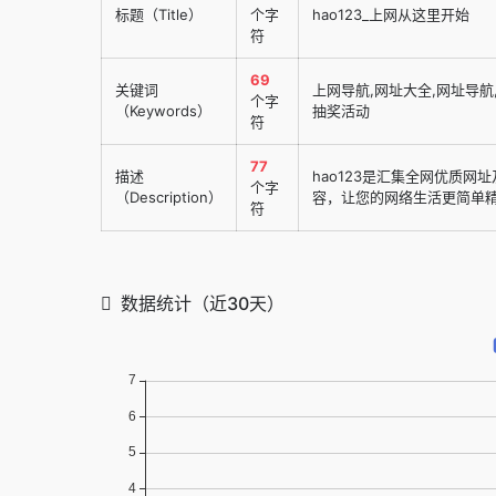
标题（Title）
个字
hao123_上网从这里开始
符
69
关键词
上网导航,网址大全,网址导航,ha
个字
（Keywords）
抽奖活动
符
77
描述
hao123是汇集全网优质
个字
（Description）
容，让您的网络生活更简单精彩
符
数据统计（近30天）