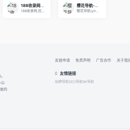
188收录网_网站收录-友情链接交换-网址收录-自动秒收录
樱花导航-梦开始的地方-你的梦中情站
188收录网,优质网址导航目录平台,为您提供免费
樱花导航(yhdh.cn)是专业网址导航平台，免
友链申请
·
免责声明
·
广告合作
·
关于我
友情链接
台。
站牌导航
SEO导航
9K导航
办公
精准的