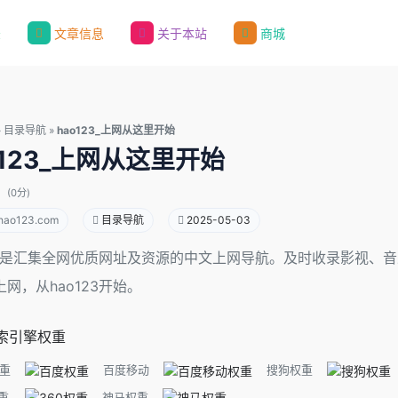
录
文章信息
关于本站
商城
»
目录导航
»
hao123_上网从这里开始
o123_上网从这里开始
(0分)
hao123.com
目录导航
2025-05-03
123是汇集全网优质网址及资源的中文上网导航。及时收录影视
网，从hao123开始。
索引擎权重
重
百度移动
搜狗权重
重
神马权重