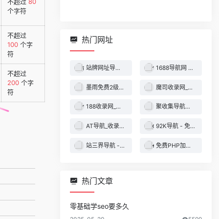
不超过
80
个字符
不超过
热门网址
100
个字
符
站牌网址导航收录网 | 精选网站导航，自动秒收录服务 - 最全网址收录！
1688导航网 - 技术导航 - 名站网址 - 名站导航 - 免费外链 - 免费收录网站
不超过
200
个字
墨雨免费2级域名 - 二级域名分发服务平台
魔司收录网_分类目录网_免费网站目录_网站收录_网址提交_免费收录网站
符
188收录网_网站收录-友情链接交换-网址收录-自动秒收录
聚收集导航网 - 海量分类资源一站式导航
AT导航_收录网_免费收录网站_自动收录网_秒收录
92K导航 - 免费自动秒收录网址导航
站三界导航 - 网站目录,网址提交,分类目录,网站大全,名站导航之家
免费PHP加密系统 - PHP代码加密平台
热门文章
零基础学seo要多久