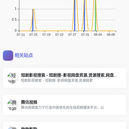
相关站点
短剧影视搜索 - 短剧搜-影视网盘资源,资源搜索,网盘资源分享,夸克,百度,UC
短剧影视搜索 - 短剧搜-影视网盘资源,资源搜索
腾讯视频
腾讯视频致力于打造中国领先的在线视频媒体平台，以