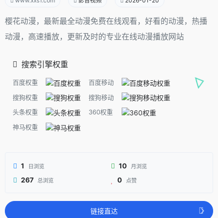
www.xxs1.com
影音视频
2026-01-20
樱花动漫，最新最全动漫免费在线观看，好看的动漫，热播
动漫，高速播放，更新及时的专业在线动漫播放网站
搜索引擎权重
百度权重
百度移动
搜狗权重
搜狗移动
头条权重
360权重
神马权重
1
10
日浏览
月浏览
267
0
总浏览
点赞
链接直达