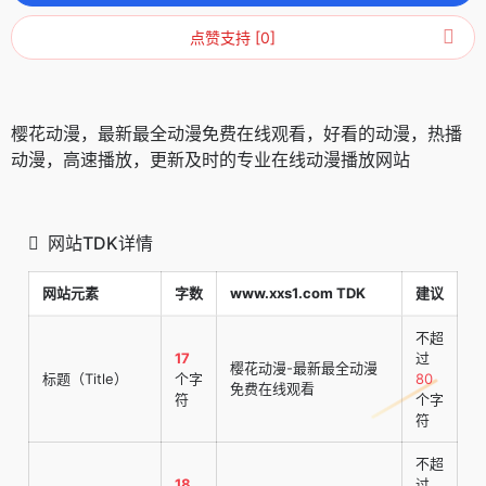
点赞支持 [0]
樱花动漫，最新最全动漫免费在线观看，好看的动漫，热播
动漫，高速播放，更新及时的专业在线动漫播放网站
网站TDK详情
网站元素
字数
www.xxs1.com TDK
建议
不超
17
过
樱花动漫-最新最全动漫
标题（Title）
个字
80
免费在线观看
符
个字
符
不超
18
过