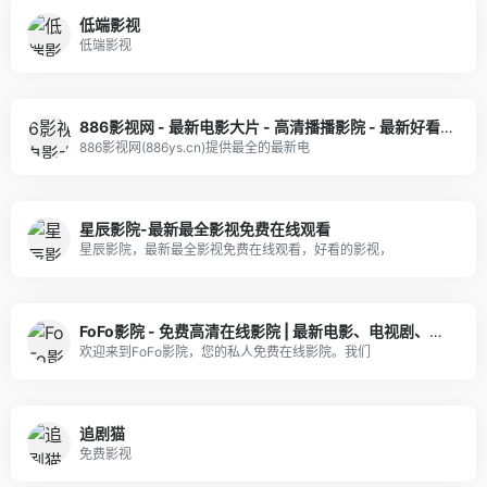
低端影视
低端影视
886影视网 - 最新电影大片 - 高清播播影院 - 最新好看的电视剧免费在线观看 - www.886ys.cn
886影视网(886ys.cn)提供最全的最新电
星辰影院-最新最全影视免费在线观看
星辰影院，最新最全影视免费在线观看，好看的影视，
FoFo影院 - 免费高清在线影院 | 最新电影、电视剧、综艺、动漫无广告观看
欢迎来到FoFo影院，您的私人免费在线影院。我们
追剧猫
免费影视