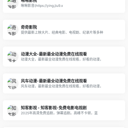
啾啾影院
啾啾影音(https://ying.jiu9.x
奇奇影院
提供最新上映大片、经典电影、电视剧、纪录片等多种
动漫大全-最新最全动漫免费在线观看
动漫大全，最新最全动漫免费在线观看，好看的动漫，
风车动漫-最新最全动漫免费在线观看
风车动漫，最新最全动漫免费在线观看，好看的动漫，
知客影视 - 知客影视-免费电影电视剧
2025年高清免费追剧，弹幕追剧。高峰不卡顿，蓝