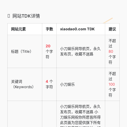
网站TDK详情
网站元素
字数
xiaodao0.com TDK
建议
不超
20
过
小刀娱乐网导航页，永久
标题（Title）
个字
80
发布页，收藏不迷路
符
个字
符
不超
过
关键词
4
个
小刀娱乐
100
（Keywords）
字符
个字
符
小刀娱乐网导航页，永久
发布页，收藏不迷路 小
刀娱乐网祝你所愿皆所得
此页面为您提供旗下所有