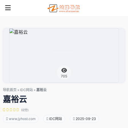
705
导航首页
»
IDC网站
»
嘉裕云
嘉裕云
(0分)
www.jyhost.com
IDC网站
2025-09-23