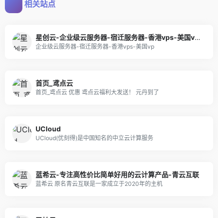
相关站点
星创云-企业级云服务器-宿迁服务器-香港vps-美国vps-物理机租用-免备案云服务器-NAT云电脑挂机宝游戏云混合云_星创云
企业级云服务器-宿迁服务器-香港vps-美国vp
首页_鸢点云
首页_鸢点云 优惠 鸢点云福利大发送！ 元丹到了
UCloud
UCloud(优刻得)是中国知名的中立云计算服务
蓝希云-专注高性价比简单好用的云计算产品-青云互联
蓝希云 原名青云互联是一家成立于2020年的主机