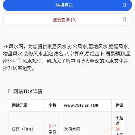
链接直达
点赞支持 [0]
78风水网，为您提供家居风水,办公风水,墓地风水,婚姻风水,
楼盘风水,装修风水,起名改名,八字算命,易经占卜,周易预测,星
座运程等风水知识，帮助您了解中国博大精深的风水文化并
提升居宅运势。
网站TDK详情
网站元素
字数
www.78fs.cn TDK
建议
不超
过
5
个
标题（Title）
78风水网
80
字符
个字