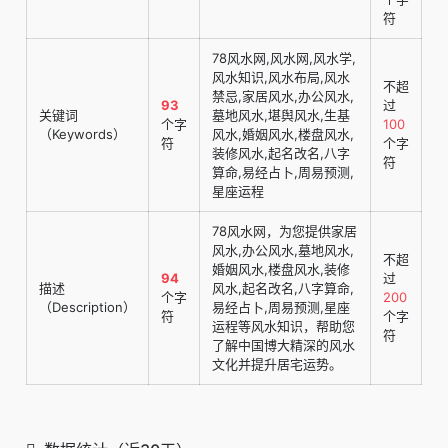
符
78风水网,风水网,风水学,
风水知识,风水布局,风水
不超
禁忌,家居风水,办公风水,
93
过
关键词
墓地风水,堪舆风水,生基
个字
100
（Keywords）
风水,婚姻风水,楼盘风水,
符
个字
装修风水,起名改名,八字
符
算命,易经占卜,周易预测,
星座运程
78风水网，为您提供家居
风水,办公风水,墓地风水,
不超
婚姻风水,楼盘风水,装修
94
过
描述
风水,起名改名,八字算命,
个字
200
（Description）
易经占卜,周易预测,星座
符
个字
运程等风水知识，帮助您
符
了解中国博大精深的风水
文化并提升居宅运势。