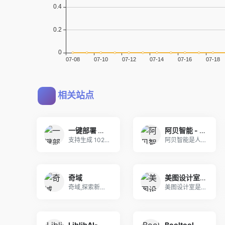
相关站点
一键部署 快速构建 AI 图像生成最先进模型
阿贝智能 - 人工智能辅助创作 - AI绘本 - 睡前故事 - 有声书
支持生成 1024x1024 分辨率的图像，可创
阿贝智能是人工智能辅助创作儿童绘本、睡前故事和有
奇域
美图设计室-AI智能一键生成海报-免费平面设计图片编辑扩图抠图软件-免费模板图文素材
奇域,探索新中式美学的AI绘画社区。利用人工智能
美图设计室是美图秀秀旗下的智能设计在线协作平台，
LiblibAI-哩布哩布AI - 中国领先的AI创作平台
Booltool