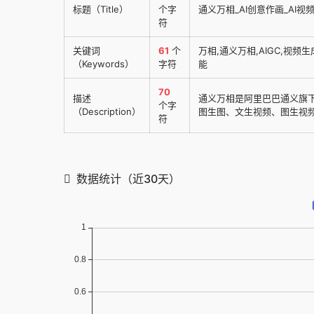
标题（Title）
个字
通义万相_AI创意作画_AI视
符
关键词
61
个
万相,通义万相,AIGC,视频生
（Keywords）
字符
能
70
描述
通义万相是阿里巴巴通义旗
个字
（Description）
图生图、文生视频、图生视
符
数据统计（近30天）