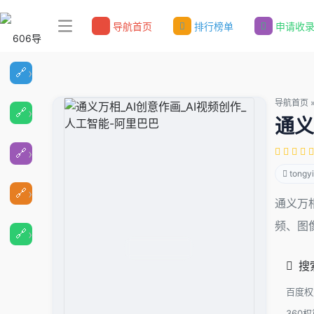
导航首页
排行榜单
申请收
导航首页
通义
tongyi
通义万
频、图
搜
百度权
360权