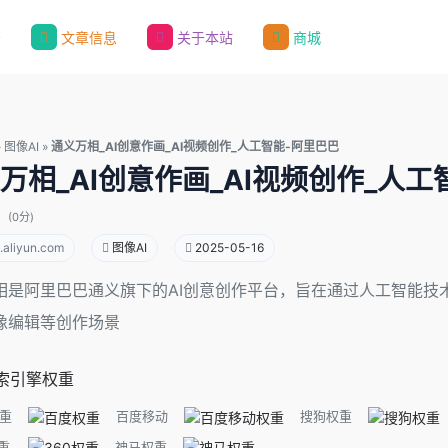
录
文章信息
关于本站
商城
»
图像AI
»
通义万相_AI创意作画_AI视频创作_人工智能-阿里巴巴
万相_AI创意作画_AI视频创作_人工
(0分)
.aliyun.com
图像AI
2025-05-16
相是阿里巴巴通义旗下的AI创意创作平台，旨在通过人工智能技
像编辑等创作场景
索引擎权重
重
百度移动
搜狗权重
重
神马权重