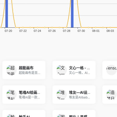
超能画布
文心一格 - AI艺术和创意辅助平台
超能画布是百度网盘荣誉出品的专注人像摄影的AI创
文心一格，AI艺术和创意辅助平台，依托飞桨、文心
笔魂AI绘画-免费在线AI画图设计工具软件
堆友—AI设计生产力工具：零门槛AI绘画+多种电商设计神器
笔魂AI是一款以自主研发的HanVision国产
堆友是Alibaba Design打造的设计师全
触手AI
图片丨灵感广场 - 文艺必止于创造，却必始于模仿