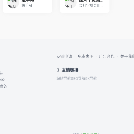
触手AI
会打字就会用的AI绘画神器，完美支持中文提示词，
友链申请
·
免责声明
·
广告合作
·
关于我
友情链接
台。
站牌导航
SEO导航
9K导航
办公
精准的