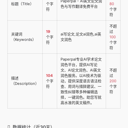
Paperpal - AI英文论文润
标题（Title）
个字
80
色与写作翻译免费平台
符
个字
符
不超
19
过
关键词
ai写论文,论文ai润色,ai英
个字
100
（Keywords）
文润色
符
个字
符
Paperpal专业AI学术论文
润色平台，提供AI写论
文、AI论文润色、AI英文
不超
104
润色服务。以AI技术为驱
过
描述
个字
动，提供深度语言语法检
200
（Description）
符
查、用词与措辞建议、一
个字
致性纠错等多种编辑选
符
择，一键润色。助您写就
高水准的英文稿件。
数据统计（近30天）