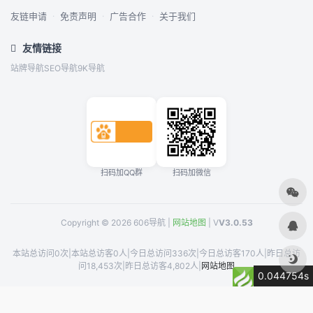
友链申请
·
免责声明
·
广告合作
·
关于我们
友情链接
站牌导航
SEO导航
9K导航
扫码加QQ群
扫码加微信
Copyright © 2026 606导航 |
网站地图
| V
V3.0.53
本站总访问0次
|
本站总访客0人
|
今日总访问336次
|
今日总访客170人
|
昨日总访
问18,453次
|
昨日总访客4,802人
|
网站地图
0.044754s