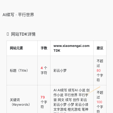
AI续写 · 平行世界
网站TDK详情
www.xiaomengai.com
网站元素
字数
建议
TDK
不超
过
4
个
标题（Title）
彩云小梦
80
字符
个字
符
AI AI续写 续写AI 小说 创
不超
作小说 平行世界 平行宇
73
过
关键词
宙 网文 续写 创作 彩云
个字
100
（Keywords）
彩云小梦 小梦 彩云小译
符
个字
文字游戏 橙光游戏 笔神
符