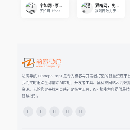
字如网 -原创正版字体免费下载-字如您所愿会员全站可商用｜官方授权
猫啃网，免费商用字体，广州市海锋网络科技有限公司
字如网（fontru.com) 提供原创正版字体
猫啃网致力于与大家分享无版权问题的免费商用字体信
站牌导航 (zhnapai.top) 是专为极客与开发者打造的智慧资源平
我们实时追踪全球前沿AI应用、开发者工具、黑科技网站及高效
资源。无论您是寻找AI灵感还是极客工具，i9k 都能为您提供最
智慧指引。