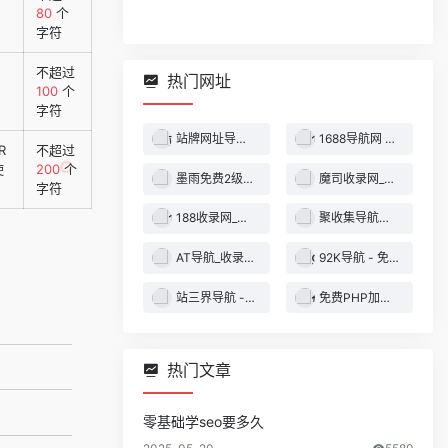
80
个
字符
不超过
热门网址
100
个
字符
站牌网址导航收录网 | 精选网站导航，自动秒收录服务 - 最全网址收录！
1688导航网 - 技术导航 - 名站网址 - 名站导航 - 免费外链 - 免费收录网站
R
不超过
使
200
个
墨雨免费2级域名 - 二级域名分发服务平台
魔司收录网_分类目录网_免费网站目录_网站收录_网址提交_免费收录网站
字符
188收录网_网站收录-友情链接交换-网址收录-自动秒收录
聚收集导航网 - 海量分类资源一站式导航
AT导航_收录网_免费收录网站_自动收录网_秒收录
92K导航 - 免费自动秒收录网址导航
站三界导航 - 网站目录,网址提交,分类目录,网站大全,名站导航之家
免费PHP加密系统 - PHP代码加密平台
热门文章
零基础学seo要多久