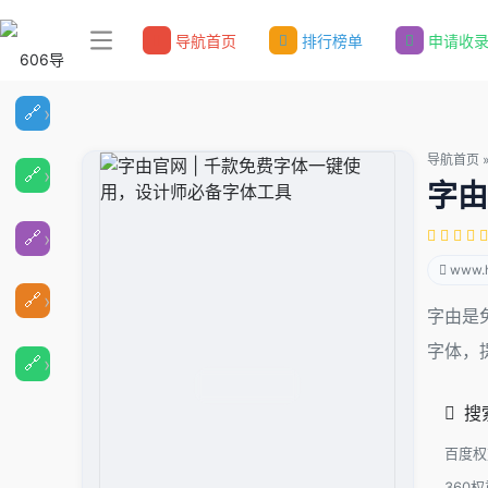
导航首页
排行榜单
申请收
导航首页
字由
www.h
字由是免
字体，
搜
百度权
360权