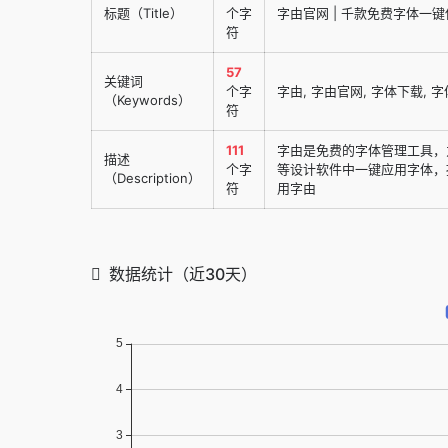
标题（Title）
个字
字由官网 | 千款免费字体一
符
57
关键词
个字
字由, 字由官网, 字体下载, 字
（Keywords）
符
111
字由是免费的字体管理工具，为您提
描述
个字
等设计软件中一键应用字体，
（Description）
符
用字由
数据统计（近30天）