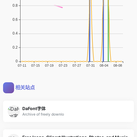
相关站点
DaFont字体
Archive of freely downlo