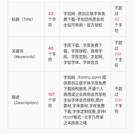
不超
33
字如网 -原创正版字体免
过
标题（Title）
个字
费下载-字如您所愿会员
80
符
全站可商用｜官方授权
个字
符
不超
字库下载、字库免费下
40
过
关键词
载、字库授权、商用字
个字
100
（Keywords）
库、字库定制、字如网、
符
个字
字如字体、字体会员
符
字如网（fontru.com) 提
供原创正版字体字库免费
下载授权服务,开通个人
不超
107
商用或企业商用会员享有
过
描述
个字
全站字体会员授权,图片
200
（Description）
符
素材,字体素材,字库免费
个字
下载,字体定制优惠,支持t
符
tf/otf格式 -文字乃传承
之本民族之魂