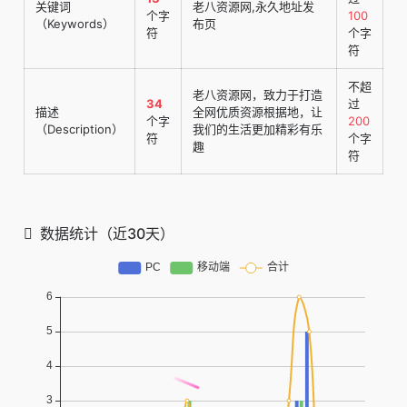
关键词
老八资源网,永久地址发
个字
100
（Keywords）
布页
符
个字
符
不超
老八资源网，致力于打造
34
过
描述
全网优质资源根据地，让
个字
200
（Description）
我们的生活更加精彩有乐
符
个字
趣
符
数据统计（近30天）