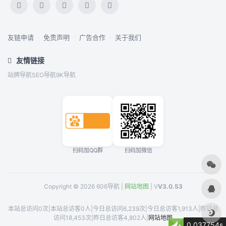
友链申请
·
免责声明
·
广告合作
·
关于我们
友情链接
站牌导航
SEO导航
9K导航
扫码加QQ群
扫码加微信
Copyright © 2026 606导航 |
网站地图
| V
V3.0.53
本站总访问0次
|
本站总访客0人
|
今日总访问6,239次
|
今日总访客1,913人
|
昨日总
访问18,453次
|
昨日总访客4,802人
|
网站地图
0.037754s