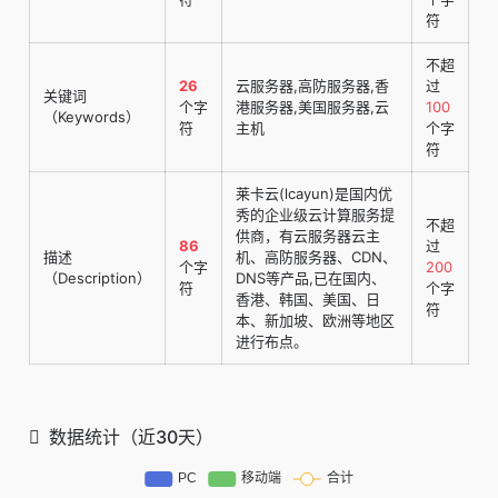
符
不超
26
云服务器,高防服务器,香
过
关键词
个字
港服务器,美国服务器,云
100
（Keywords）
符
主机
个字
符
莱卡云(lcayun)是国内优
秀的企业级云计算服务提
不超
供商，有云服务器云主
86
过
描述
机、高防服务器、CDN、
个字
200
（Description）
DNS等产品,已在国内、
符
个字
香港、韩国、美国、日
符
本、新加坡、欧洲等地区
进行布点。
数据统计（近30天）