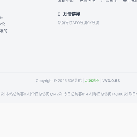
友链申请
免责声明
广告合作
关于我
友情链接
台。
站牌导航
SEO导航
9K导航
办公
精准的
Copyright © 2026 606导航 |
网站地图
| V
V3.0.53
0次
|
本站总访客0人
|
今日总访问1,942次
|
今日总访客814人
|
昨日总访问14,680次
|
昨日总