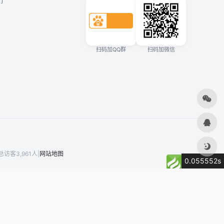
们
扫码加QQ群
扫码加微信
访客3,961人
|
网站地图
0.055552s