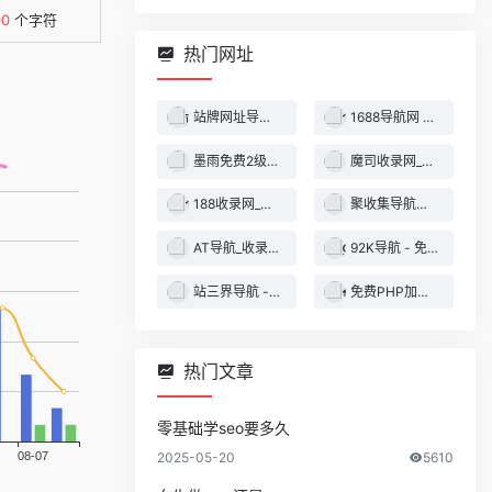
00
个字符
热门网址
站牌网址导航收录网 | 精选网站导航，自动秒收录服务 - 最全网址收录！
1688导航网 - 技术导航 - 名站网址 - 名站导航 - 免费外链 - 免费收录网站
墨雨免费2级域名 - 二级域名分发服务平台
魔司收录网_分类目录网_免费网站目录_网站收录_网址提交_免费收录网站
188收录网_网站收录-友情链接交换-网址收录-自动秒收录
聚收集导航网 - 海量分类资源一站式导航
AT导航_收录网_免费收录网站_自动收录网_秒收录
92K导航 - 免费自动秒收录网址导航
站三界导航 - 网站目录,网址提交,分类目录,网站大全,名站导航之家
免费PHP加密系统 - PHP代码加密平台
热门文章
零基础学seo要多久
2025-05-20
5610