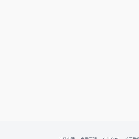
·
·
·