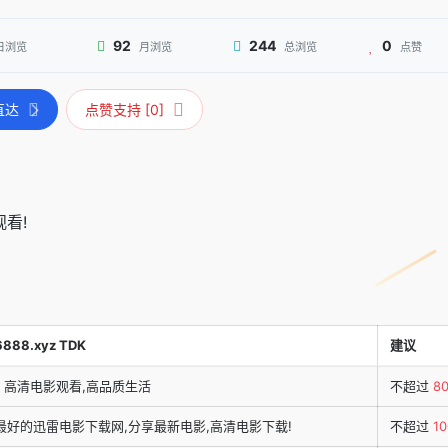
92
244
0
日浏览
月浏览
总浏览
点赞
直达
点赞支持 [0]
看!
6888.xyz TDK
建议
- 高清电影观看,高品质生活
不超过
8
最好的迅雷电影下载网,分享最新电影,高清电影下载!
不超过
10