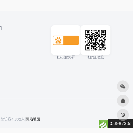
们
扫码加QQ群
扫码加微信
总访客4,802人
|
网站地图
0.098730s