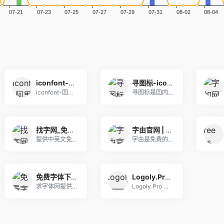
iconfont-阿里巴巴矢量图标库
寻图标-icon图标-png图标-网页图标素材下载
iconfont-国内功能很强大且图标内容很丰富
寻图标是国内功能强大图标内容丰富的icon图标库
找字网_免费字体下载、字体在线商用授权、ttf字体分享、专业字体网站！
字由官网 | 千款免费字体一键使用，设计师必备字体工具
提供中英文免费字体下载、手写字体下载、书法字体下
字由是免费的字体管理工具，为您提供900+字体免
免费字体下载_字体识别 - 求字体网
Logoly.Pro —— A creative Logo Generator
求字体网提供字体识别,字体预览,免费字体下载,字
Logoly.Pro —— A creative