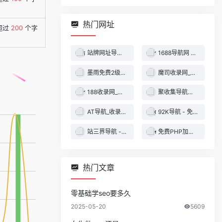
热门网址
超过
200
个字
站牌网址导航收录网 | 精选网站导航，自动秒收录服务 - 最全网址收录！
1688导航网 - 技术导航 - 名站网址 - 名站导航 - 免费外链 - 免费收录网站
墨雨免费2级域名 - 二级域名分发服务平台
魔司收录网_分类目录网_免费网站目录_网站收录_网址提交_免费收录网站
188收录网_网站收录-友情链接交换-网址收录-自动秒收录
聚收集导航网 - 海量分类资源一站式导航
AT导航_收录网_免费收录网站_自动收录网_秒收录
92K导航 - 免费自动秒收录网址导航
站三界导航 - 网站目录,网址提交,分类目录,网站大全,名站导航之家
免费PHP加密系统 - PHP代码加密平台
热门文章
零基础学seo要多久
2025-05-20
5609