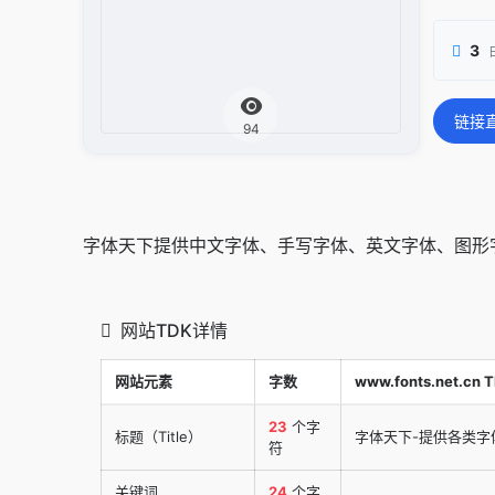
3
链接
94
字体天下提供中文字体、手写字体、英文字体、图形
网站TDK详情
网站元素
字数
www.fonts.net.cn 
23
个字
标题（Title）
字体天下-提供各类字
符
关键词
24
个字