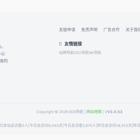
友链申请
·
免责声明
·
广告合作
·
关于我
友情链接
台。
站牌导航
SEO导航
9K导航
办公
精准的
Copyright © 2026 606导航 |
网站地图
| V
V3.0.53
次
|
本站总访客0人
|
今日总访问9,444次
|
今日总访客2,674人
|
昨日总访问18,453次
|
昨日