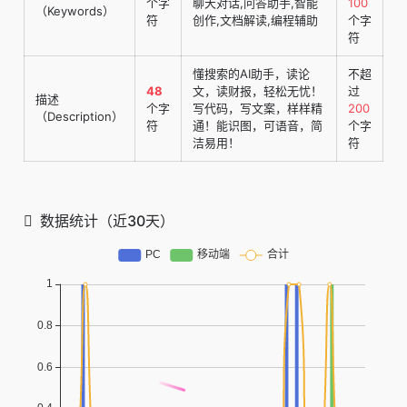
个字
聊天对话,问答助手,智能
100
（Keywords）
符
创作,文档解读,编程辅助
个字
符
懂搜索的AI助手，读论
不超
48
文，读财报，轻松无忧！
过
描述
个字
写代码，写文案，样样精
200
（Description）
符
通！能识图，可语音，简
个字
洁易用！
符
数据统计（近30天）