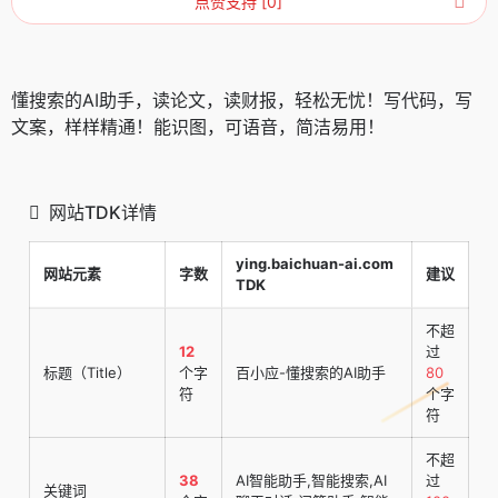
点赞支持 [0]
懂搜索的AI助手，读论文，读财报，轻松无忧！写代码，写
文案，样样精通！能识图，可语音，简洁易用！
网站TDK详情
ying.baichuan-ai.com
网站元素
字数
建议
TDK
不超
12
过
标题（Title）
个字
百小应-懂搜索的AI助手
80
符
个字
符
不超
38
AI智能助手,智能搜索,AI
过
关键词