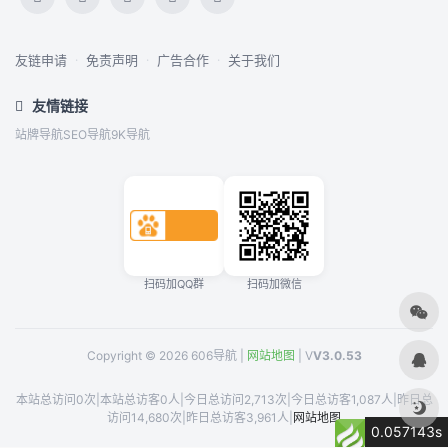
友链申请
·
免责声明
·
广告合作
·
关于我们
友情链接
站牌导航
SEO导航
9K导航
扫码加QQ群
扫码加微信
Copyright © 2026 606导航 |
网站地图
| V
V3.0.53
本站总访问0次
|
本站总访客0人
|
今日总访问2,713次
|
今日总访客1,087人
|
昨日总
访问14,680次
|
昨日总访客3,961人
|
网站地图
0.057143s